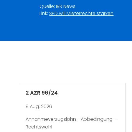
Quelle: IBR News
Link:
SPD will Mieterrechte stärken
2 AZR 96/24
8 Aug. 2026
Annahmeverzugslohn - Abbedingung -
Rechtswahl