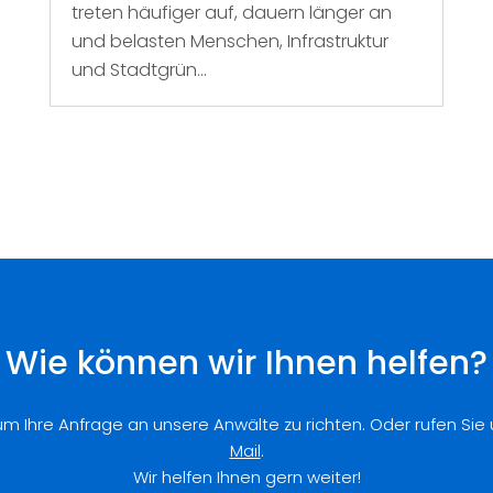
treten häufiger auf, dauern länger an
und belasten Menschen, Infrastruktur
und Stadtgrün...
Wie können wir Ihnen helfen?
 um Ihre Anfrage an unsere Anwälte zu richten. Oder rufen Sie
Mail
.
Wir helfen Ihnen gern weiter!