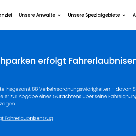
nzlei
Unsere Anwälte
Unsere Spezialgebiete
A
hparken erfolgt Fahrerlaubnise
nate insgesamt 88 Verkehrsordnungswidrigkeiten – davon
e er zur Abgabe eines Gutachtens über seine Fahreignung
tzogen.
gt Fahrerlaubnisentzug