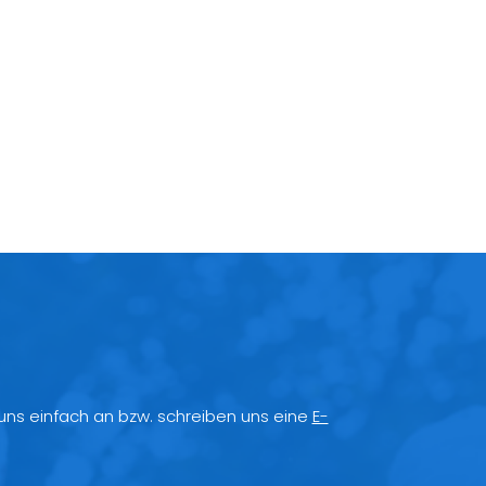
 uns einfach an bzw. schreiben uns eine
E-