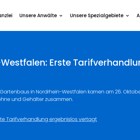
nzlei
Unsere Anwälte
Unsere Spezialgebiete
A
estfalen: Erste Tarifverhandlu
es Gartenbaus in Nordrhein-Westfalen kamen am 26. Oktober 
 Löhne und Gehälter zusammen.
te Tarifverhandlung ergebnislos vertagt