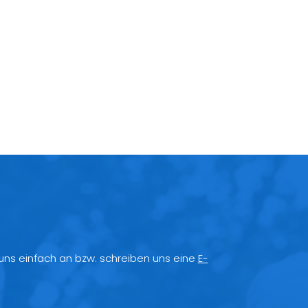
 uns einfach an bzw. schreiben uns eine
E-