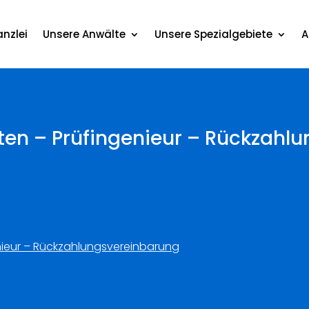
nzlei
Unsere Anwälte
Unsere Spezialgebiete
A
sten – Prüfingenieur – Rückzah
enieur – Rückzahlungsvereinbarung