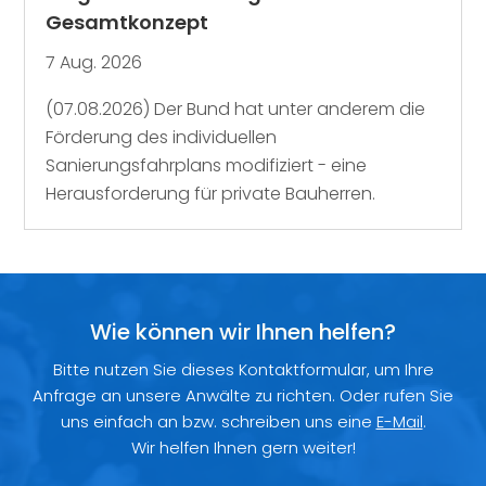
Gesamtkonzept
7 Aug. 2026
(07.08.2026) Der Bund hat unter anderem die
Förderung des individuellen
Sanierungsfahrplans modifiziert - eine
Herausforderung für private Bauherren.
Wie können wir Ihnen helfen?
Bitte nutzen Sie dieses Kontaktformular, um Ihre
Anfrage an unsere Anwälte zu richten. Oder rufen Sie
uns einfach an bzw. schreiben uns eine
E-Mail
.
Wir helfen Ihnen gern weiter!