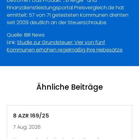
betroffen. Das Produkt-, Energie- und
Finanzdienstleistungsportal Preisvergleich.de hat
ermittelt: 57 von 71 getesteten Kommunen drehten
seit 2009 deutlich an der Steuerschraube.
Quelle: IBR News
Link:
Studie zur Grundsteuer: Vier von fünf
Kommunen erhöhen regelmäßig ihre Hebesätze
Ähnliche Beiträge
8 AZR 169/25
7 Aug. 2026