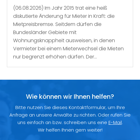
(06.08.2026) Im Jahr 2015 trat eine heiß
diskutierte Änderung für Mieter in Kraft: die
Mietpreisbremse. Seitdem dürfen die
Bundesländer Gebiete mit
Wohnungsknappheit ausweisen, in denen
Vermieter bei einem Mieterwechsel die Mieten
nur begrenzt erhöhen dürfen. Der...
Wie können wir Ihnen helfen?
Bitte nutzen Sie dieses Kontaktformular, um Ihre
Anfrage an unsere Anwälte zu richten. Oder rufen Sie
uns einfach an bzw. schreiben uns eine
E-Mail
.
Wir helfen Ihnen gern weiter!