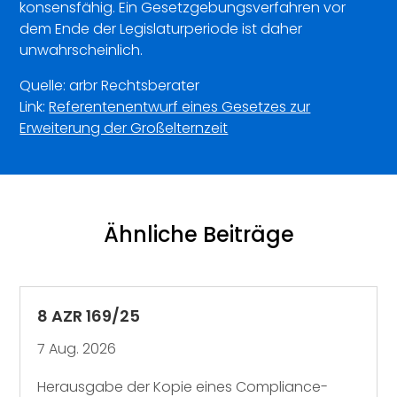
konsensfähig. Ein Gesetzgebungsverfahren vor
dem Ende der Legislaturperiode ist daher
unwahrscheinlich.
Quelle: arbr Rechtsberater
Link:
Referentenentwurf eines Gesetzes zur
Erweiterung der Großelternzeit
Ähnliche Beiträge
8 AZR 169/25
7 Aug. 2026
Herausgabe der Kopie eines Compliance-