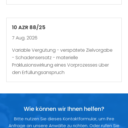
10 AZR 88/25
7 Aug. 2026
Variable Vergütung - verspätete Zielvorgabe
- Schadensersatz - materielle
Präklusionswirkung eines Vorprozesses über
den Erfüllungsanspruch
Wie können wir Ihnen helfen?
Bitte nutzen Sie dieses Kontaktformular, um Ihre
Anfrage an unsere Anwälte zu richten. Oder rufen Sie