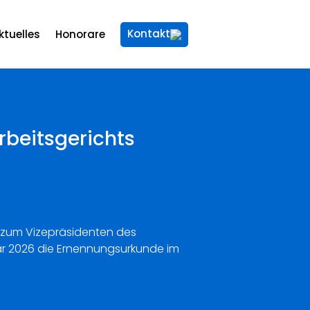
Kontakt
ktuelles
Honorare
rbeitsgerichts
el zum Vizepräsidenten des
uar 2026 die Ernennungsurkunde im