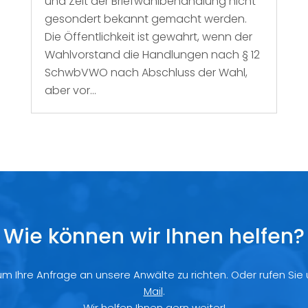
und Zeit der Briefwahlbehandlung nicht
gesondert bekannt gemacht werden.
Die Öffentlichkeit ist gewahrt, wenn der
Wahlvorstand die Handlungen nach § 12
SchwbVWO nach Abschluss der Wahl,
aber vor...
Wie können wir Ihnen helfen?
 um Ihre Anfrage an unsere Anwälte zu richten. Oder rufen Sie
Mail
.
Wir helfen Ihnen gern weiter!