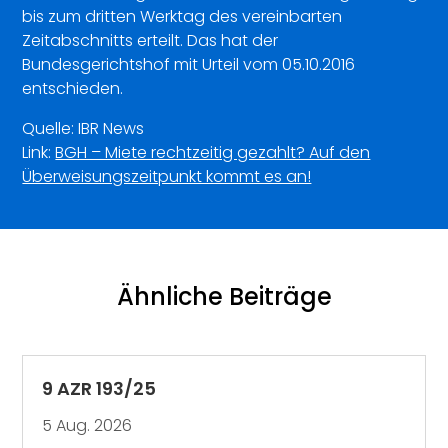
bis zum dritten Werktag des vereinbarten
Zeitabschnitts erteilt. Das hat der
Bundesgerichtshof mit Urteil vom 05.10.2016
entschieden.
Quelle: IBR News
Link:
BGH – Miete rechtzeitig gezahlt? Auf den
Überweisungszeitpunkt kommt es an!
Ähnliche Beiträge
9 AZR 193/25
5 Aug. 2026