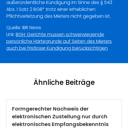
außerordentliche Kündigung im Sinne des § 543
Abs. 1 Satz 2 BGB* trotz einer erheblichen
Pflichtverletzung des Mieters nicht gegeben ist.
Quelle: IBR News
Link:
BGH: Gerichte müssen schwerwiegende
persönliche Härtegründe auf Seiten des Mieters
auch bei fristloser Kündigung berücksichtigen
Ähnliche Beiträge
Formgerechter Nachweis der
elektronischen Zustellung nur durch
elektronisches Empfangsbekenntnis