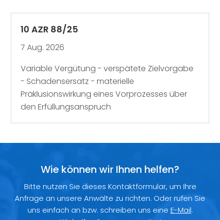
10 AZR 88/25
7 Aug. 2026
Variable Vergütung - verspätete Zielvorgabe
- Schadensersatz - materielle
Präklusionswirkung eines Vorprozesses über
den Erfüllungsanspruch
Wie können wir Ihnen helfen?
Bitte nutzen Sie dieses Kontaktformular, um Ihre
Anfrage an unsere Anwälte zu richten. Oder rufen Sie
uns einfach an bzw. schreiben uns eine
E-Mail
.