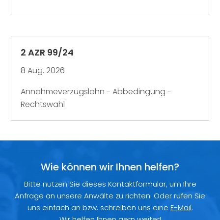
2 AZR 99/24
8 Aug. 2026
Annahmeverzugslohn - Abbedingung -
Rechtswahl
Wie können wir Ihnen helfen?
Bitte nutzen Sie dieses Kontaktformular, um Ihre
Anfrage an unsere Anwälte zu richten. Oder rufen Sie
uns einfach an bzw. schreiben uns eine
E-Mail
.
Wir helfen Ihnen gern weiter!