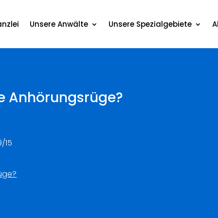
nzlei
Unsere Anwälte
Unsere Spezialgebiete
A
ne Anhörungsrüge?
9/15
üge?