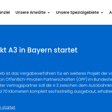
nzlei
Unsere Anwälte
Unsere Spezialgebiete
A
t A3 in Bayern startet
erb ist das Vergabeverfahren für ein weiteres Projekt der
“ von Öffentlich-Privaten Partnerschaften (ÖPP) im Bunde
ivater Vertragspartner soll die A 3 zwischen dem Autobah
nd 70 Kilometern komplett sechsstreifig ausgebaut, erhalt
 startet