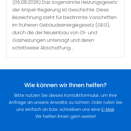
(05.08.2026) Das sogenannte Heizungsgesetz
der Ampel-Regierung ist Geschichte. Diese
Bezeichnung steht für bestimmte Vorschriften
im früheren Gebäudeenergiegesetz (GEG),
durch die der Neueinbau von Öl- und
Gasheizungen untersagt und deren
schrittweise Abschaffung...
Wie können wir Ihnen helfen?
Bitte nutzen Sie dieses Kontaktformular, um Ihre
Anfrage an unsere Anwälte zu richten. Oder rufen Sie
uns einfach an bzw. schreiben uns eine
E-Mail
.
Wir helfen Ihnen gern weiter!