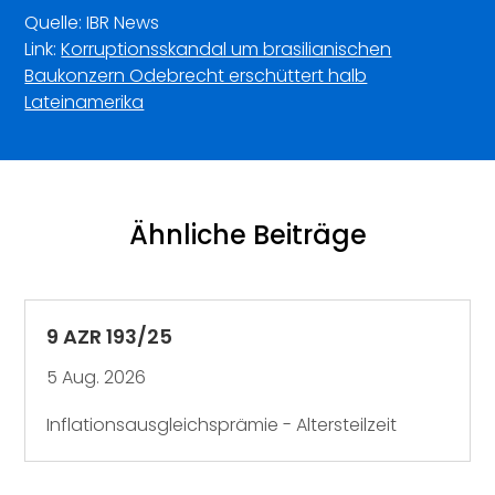
Quelle: IBR News
Link:
Korruptionsskandal um brasilianischen
Baukonzern Odebrecht erschüttert halb
Lateinamerika
Ähnliche Beiträge
9 AZR 193/25
5 Aug. 2026
Inflationsausgleichsprämie - Altersteilzeit