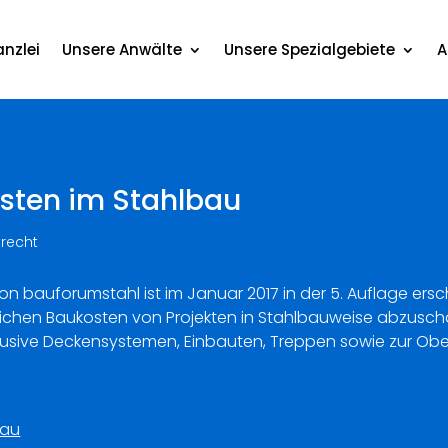
nzlei
Unsere Anwälte
Unsere Spezialgebiete
A
osten im Stahlbau
recht
 von bauforumstahl ist im Januar 2017 in der 5. Auflage ersc
lichen Baukosten von Projekten in Stahlbauweise abzuschä
lusive Deckensystemen, Einbauten, Treppen sowie zur O
bau