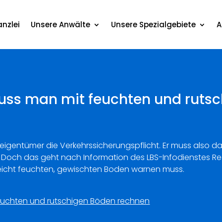
nzlei
Unsere Anwälte
Unsere Spezialgebiete
A
uss man mit feuchten und ruts
auseigentümer die Verkehrssicherungspflicht. Er muss also
 Doch das geht nach Information des LBS-Infodienstes Rec
icht feuchten, ge­wischten Boden warnen muss.
euchten und rutschigen Böden rechnen