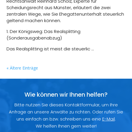
Rechtsanwalt Reinhard Scholz, Experte für
Scheidungsrecht aus Münster, erläutert die zwei
zentralen Wege, wie Sie Ehegattenunterhalt steuerlich
geltend machen können.
1. Der Königsweg: Das Realsplitting
(Sonderausgabenabzug)
Das Realsplitting ist meist die steuerlic …
« Ältere Einträge
Wie können wir Ihnen helfen?
Bitte nutzen Sie dieses Kontaktformular, um Ihre
Anfrage an unsere Anwälte zu richten. Oder rufen Sie
uns einfach an bzw. schreiben uns eine
E-Mail
.
Wir helfen Ihnen gern weiter!