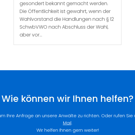
gesondert bekannt gemacht werden.
Die Öffentlichkeit ist gewahrt, wenn der
Wahlvorstand die Handlungen nach § 12
SchwbVWO nach Abschluss der Wahl,
aber vor...
Wie können wir Ihnen helfen?
 um Ihre Anfrage an unsere Anwälte zu richten. Oder rufen Sie
Mail
.
Wir helfen Ihnen gern weiter!