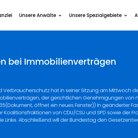
nzlei
Unsere Anwälte
Unsere Spezialgebiete
A
en bei Immobilienverträgen
nd Verbraucherschutz hat in seiner Sitzung am Mittwoch 
mmobilienverträgen, der gerichtlichen Genehmigungen von 
3735(Dokument, öffnet ein neues Fenster)) in geänderter
r Koalitionsfraktionen von CDU/CSU und SPD sowie der Fra
ie Linke. Abschließend will der Bundestag den Gesetzentw