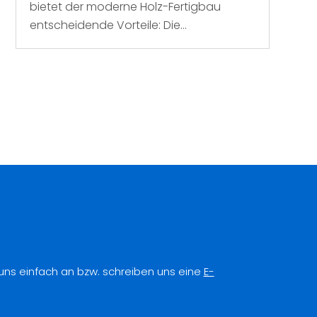
bietet der moderne Holz-Fertigbau
entscheidende Vorteile: Die...
 uns einfach an bzw. schreiben uns eine
E-