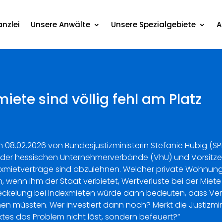
nzlei
Unsere Anwälte
Unsere Spezialgebiete
A
miete sind völlig fehl am Platz
am 08.02.2026 von Bundesjustizministerin Stefanie Hubig (
g der hessischen Unternehmerverbände (VhU) und Vorsit
dexmietverträge sind abzulehnen. Welcher private Wohnungs
, wenn ihm der Staat verbietet, Wertverluste bei der Miet
Deckelung bei Indexmieten würde dann bedeuten, dass Ver
n müssten. Wer investiert dann noch? Merkt die Justizmin
es das Problem nicht löst, sondern befeuert?“