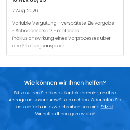
7 Aug. 2026
Variable Vergütung - verspätete Zielvorgabe
- Schadensersatz - materielle
Präklusionswirkung eines Vorprozesses über
den Erfüllungsanspruch
Wie können wir Ihnen helfen?
Bitte nutzen Sie dieses Kontaktformular, um Ihre
Anfrage an unsere Anwälte zu richten. Oder rufen Sie
uns einfach an bzw. schreiben uns eine
E-Mail
.
Wir helfen Ihnen gern weiter!