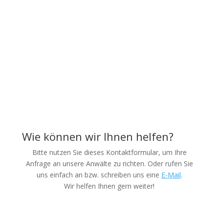
(07.08.2026) Der Bund hat unter anderem die
Förderung des individuellen
Sanierungsfahrplans modifiziert - eine
Herausforderung für private Bauherren.
Wie können wir Ihnen helfen?
Bitte nutzen Sie dieses Kontaktformular, um Ihre
Anfrage an unsere Anwälte zu richten. Oder rufen Sie
uns einfach an bzw. schreiben uns eine
E-Mail
.
Wir helfen Ihnen gern weiter!