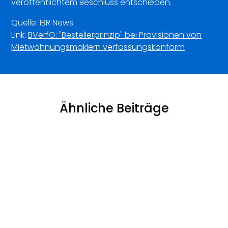
veröffentlichtem Beschluss entschieden.
Quelle: IBR News
Link:
BVerfG: "Bestellerprinzip" bei Provisionen von
Mietwohnungsmaklern verfassungskonform
Ähnliche Beiträge
Herausgabe der Kopie eines Compliance-
Berichts