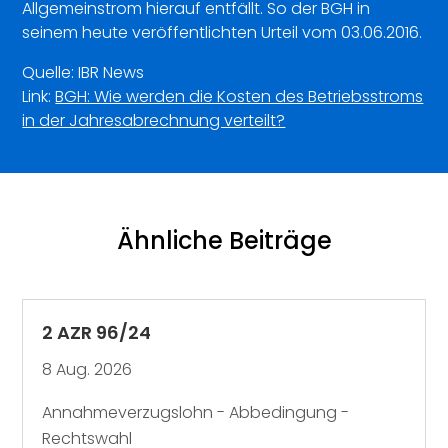
Allgemeinstrom hierauf entfällt. So der BGH in
seinem heute veröffentlichten Urteil vom 03.06.2016.
Quelle: IBR News
Link:
BGH: Wie werden die Kosten des Betriebsstroms
in der Jahresabrechnung verteilt?
Ähnliche Beiträge
2 AZR 96/24
8 Aug. 2026
Annahmeverzugslohn - Abbedingung -
Rechtswahl