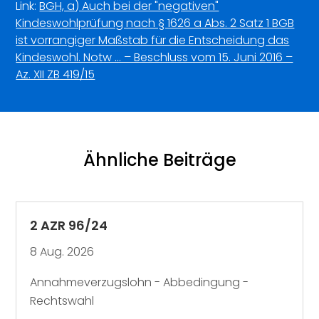
Link:
BGH, a) Auch bei der "negativen"
Kindeswohlprüfung nach § 1626 a Abs. 2 Satz 1 BGB
ist vorrangiger Maßstab für die Entscheidung das
Kindeswohl. Notw … – Beschluss vom 15. Juni 2016 –
Az. XII ZB 419/15
Ähnliche Beiträge
2 AZR 96/24
8 Aug. 2026
Annahmeverzugslohn - Abbedingung -
Rechtswahl